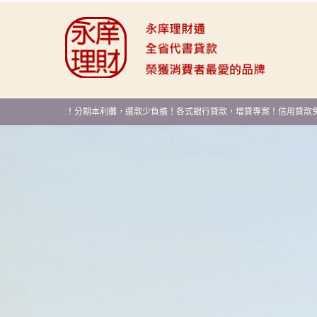
，快速撥款！分期本利攤，還款少負擔！各式銀行貸款，增貸專案！信用貸款免保人，